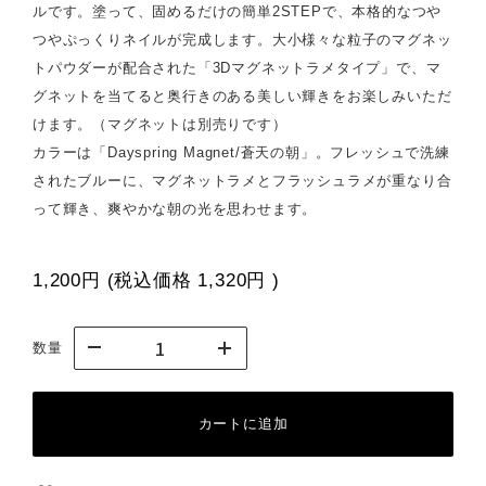
ルです。塗って、固めるだけの簡単2STEPで、本格的なつや
つやぷっくりネイルが完成します。大小様々な粒子のマグネッ
トパウダーが配合された「3Dマグネットラメタイプ」で、マ
グネットを当てると奥行きのある美しい輝きをお楽しみいただ
けます。（マグネットは別売りです）
カラーは「Dayspring Magnet/蒼天の朝」。フレッシュで洗練
されたブルーに、マグネットラメとフラッシュラメが重なり合
って輝き、爽やかな朝の光を思わせます。
1,200円
(税込価格
1,320円
)
数量
カートに追加