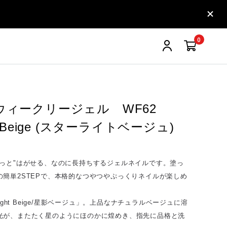
0
 ウィークリージェル WF62
ght Beige (スターライトベージュ)
りっと"はがせる、なのに長持ちするジェルネイルです。塗っ
の簡単2STEPで、本格的なつやつやぷっくりネイルが楽しめ
light Beige/星影ベージュ」。上品なナチュラルベージュに溶
光が、またたく星のようにほのかに煌めき、指先に品格と洗