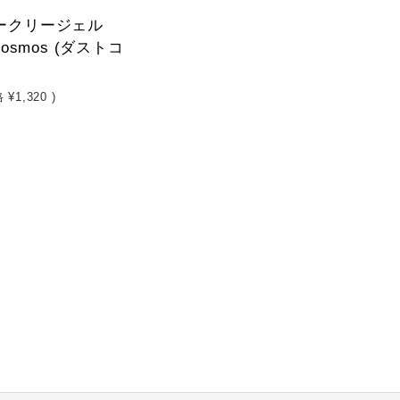
ィークリージェル
 Cosmos (ダストコ
格
¥1,320
)
)
)