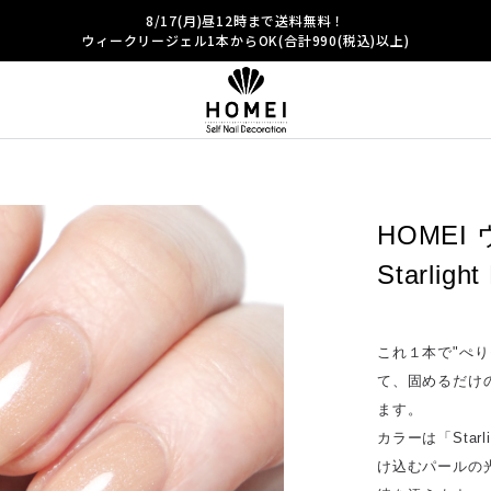
8/17(月)昼12時まで送料無料！
ウィークリージェル1本からOK(合計990(税込)以上)
HOMEI
Starli
これ１本で"ぺ
て、固めるだけ
ます。
カラーは「Star
け込むパールの