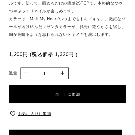
ルです。塗って、固めるだけの簡単2STEPで、本格的なつや
つやぷっくりネイルが楽しめます。
カラーは「Melt My Heart/いつまでもトキメキを」。微細なパ
ールが溶け込んだマゼンタカラーが、指先に艶やかさを宿し、
胸が高鳴るような忘れられないトキメキを演出します。
1,200円
(税込価格
1,320円
)
数量
カートに追加
お気に入りに追加