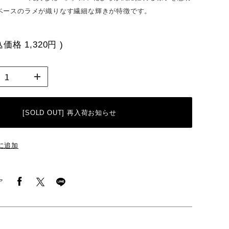
ベースのラメが織りなす繊細な輝きが特徴です。
込価格
1,320円
)
[SOLD OUT] 再入荷お知らせ
に追加
ア