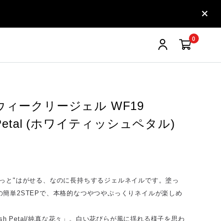
0
 ウィークリージェル WF19
h Petal (ホワイティッシュペタル)
りっと"はがせる、なのに長持ちするジェルネイルです。塗っ
の簡単2STEPで、本格的なつやつやぷっくりネイルが楽しめ
ish Petal/純真な花々」。白い花びらが風に揺れる様子を思わ