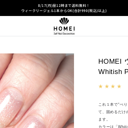
8/17(月)昼12時まで送料無料！
ウィークリージェル1本からOK(合計990(税込)以上)
HOMEI
Whitis
★ ★ ★ ★
これ１本で"ぺ
て、固めるだけ
ます。
カラーは「Whit