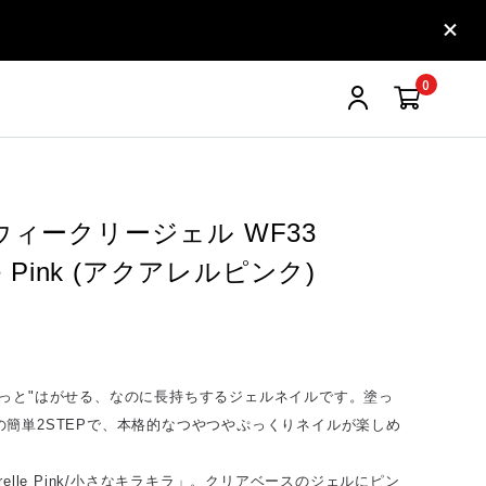
0
 ウィークリージェル WF33
lle Pink (アクアレルピンク)
りっと"はがせる、なのに長持ちするジェルネイルです。塗っ
の簡単2STEPで、本格的なつやつやぷっくりネイルが楽しめ
relle Pink/小さなキラキラ」。クリアベースのジェルにピン