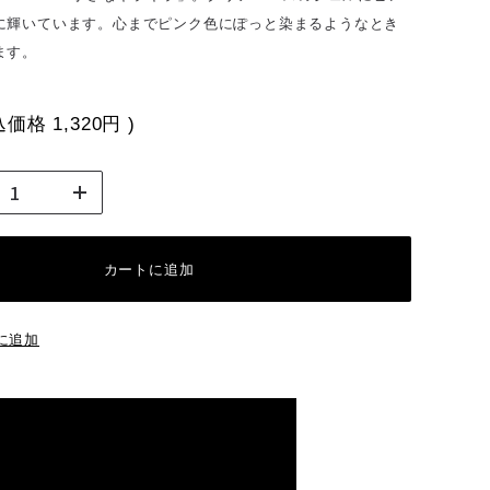
に輝いています。心までピンク色にぽっと染まるようなとき
ます。
込価格
1,320円
)
カートに追加
に追加