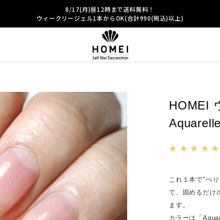
8/17(月)昼12時まで送料無料！
ウィークリージェル1本からOK(合計990(税込)以上)
HOMEI
Aquare
★ ★ ★ ★ ★
これ１本で"ぺ
て、固めるだけ
ます。
カラーは「Aqua