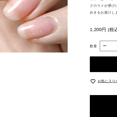
クのラメが儚げ
めきをお届けし
1,200円
(税
数量
お気に入り